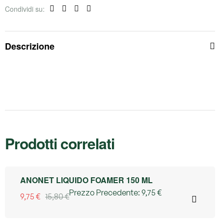
Condividi su:
Facebook
Twitter
Linkedin
Pinterest
Descrizione
Prodotti correlati
38% OFF
ANONET LIQUIDO FOAMER 150 ML
Prezzo Precedente:
9,75
€
9,75
€
15,80
€