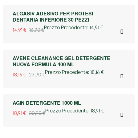
12% OFF
ALGASIV ADESIVO PER PROTESI
DENTARIA INFERIORE 30 PEZZI
Prezzo Precedente:
14,91
€
14,91
€
16,90
€
24% OFF
AVENE CLEANANCE GEL DETERGENTE
NUOVA FORMULA 400 ML
Prezzo Precedente:
18,16
€
18,16
€
23,90
€
10% OFF
AGIN DETERGENTE 1000 ML
Prezzo Precedente:
18,91
€
18,91
€
20,90
€