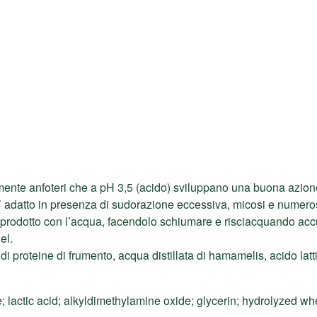
amente anfoteri che a pH 3,5 (acido) sviluppano una buona azione
E’ adatto in presenza di sudorazione eccessiva, micosi e numeros
i prodotto con l’acqua, facendolo schiumare e risciacquando ac
el.
di proteine di frumento, acqua distillata di hamamelis, acido latt
 lactic acid; alkyldimethylamine oxide; glycerin; hydrolyzed whe