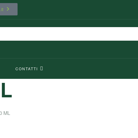
it
CONTATTI
ML
0 ML