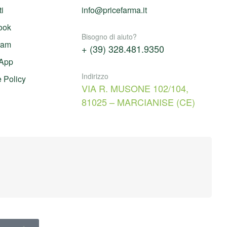
ti
info@pricefarma.it
ook
Bisogno di aiuto?
ram
+ (39) 328.481.9350
App
Indirizzo
 Policy
VIA R. MUSONE 102/104,
81025 – MARCIANISE (CE)
L