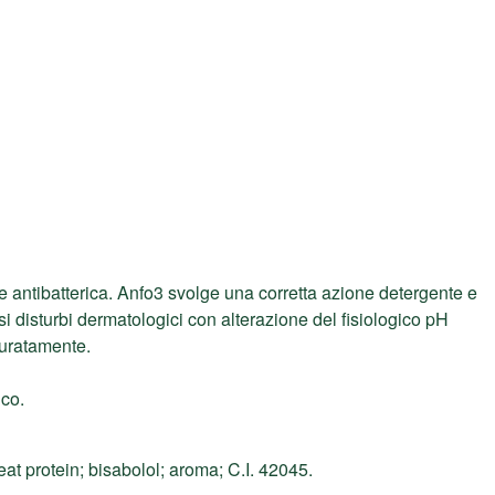
 antibatterica. Anfo3 svolge una corretta azione detergente e
i disturbi dermatologici con alterazione del fisiologico pH
curatamente.
ico.
at protein; bisabolol; aroma; C.I. 42045.