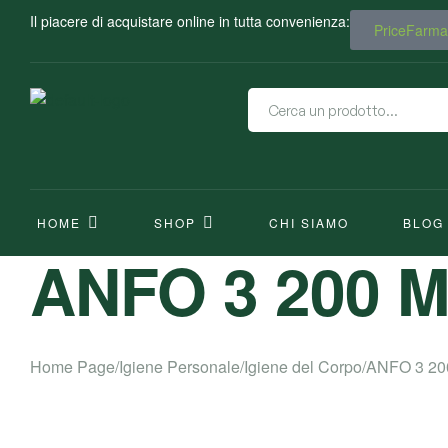
Il piacere di acquistare online in tutta convenienza:
PriceFarma.
HOME
SHOP
CHI SIAMO
BLOG
ANFO 3 200 
Home Page
/
Igiene Personale
/
Igiene del Corpo
/
ANFO 3 20