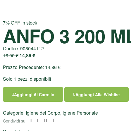
7% OFF
In stock
ANFO 3 200 M
Codice:
908044112
16,00
€
14,86
€
Prezzo Precedente:
14,86
€
Solo 1 pezzi disponibili
Aggiungi Al Carrello
Aggiungi Alla Wishlist
Categorie:
Igiene del Corpo
,
Igiene Personale
Condividi su:
Facebook
Twitter
Linkedin
Pinterest