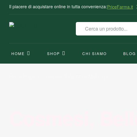
Il piacere di acquistare online in tutta convenienza:
PriceFarma.it
HOME
SHOP
CHI SIAMO
BLOG
Home Page
/
Cosmesi, Bellezza e Make-up
Cosmesi, Bell