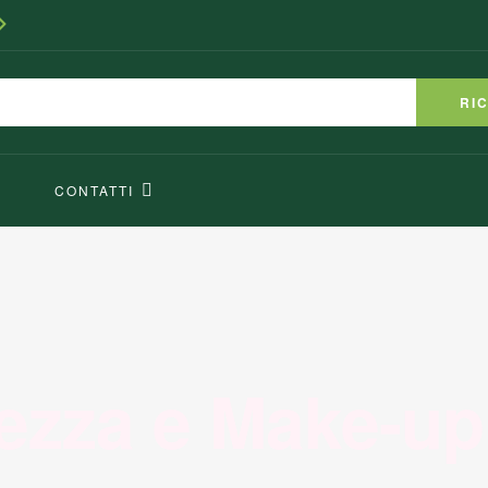
RI
CONTATTI
ezza e Make-up