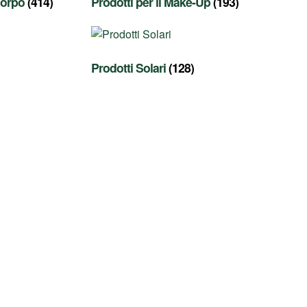
 Corpo
(414)
Prodotti per il Make-Up
(193)
Prodotti Solari
(128)