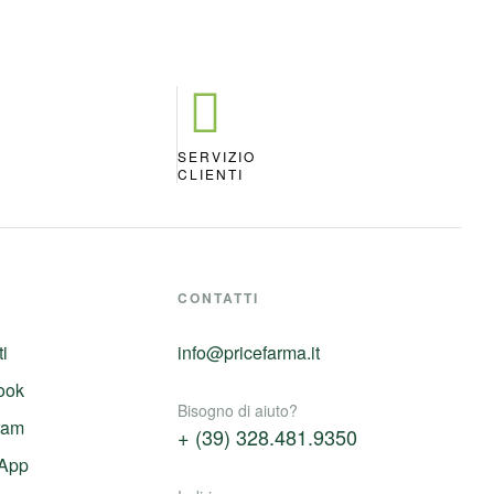
SERVIZIO
A
CLIENTI
CONTATTI
ti
info@pricefarma.it
ook
Bisogno di aiuto?
ram
+ (39) 328.481.9350
App