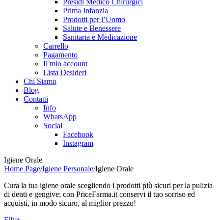
Presidi Medico Chirurgici
Prima Infanzia
Prodotti per l’Uomo
Salute e Benessere
Sanitaria e Medicazione
Carrello
Pagamento
Il mio account
Lista Desideri
Chi Siamo
Blog
Contatti
Info
WhatsApp
Social
Facebook
Instagram
Igiene Orale
Home Page
/
Igiene Personale
/
Igiene Orale
Cura la tua igiene orale scegliendo i prodotti più sicuri per la pulizia
di denti e gengive; con PriceFarma.it conservi il tuo sorriso ed
acquisti, in modo sicuro, al miglior prezzo!
Filter