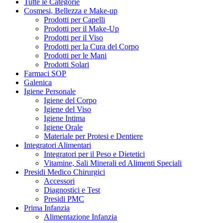
Tutte le Categorie
Cosmesi, Bellezza e Make-up
Prodotti per Capelli
Prodotti per il Make-Up
Prodotti per il Viso
Prodotti per la Cura del Corpo
Prodotti per le Mani
Prodotti Solari
Farmaci SOP
Galenica
Igiene Personale
Igiene del Corpo
Igiene del Viso
Igiene Intima
Igiene Orale
Materiale per Protesi e Dentiere
Integratori Alimentari
Integratori per il Peso e Dietetici
Vitamine, Sali Minerali ed Alimenti Speciali
Presidi Medico Chirurgici
Accessori
Diagnostici e Test
Presidi PMC
Prima Infanzia
Alimentazione Infanzia