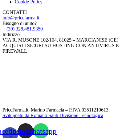
Cookie Policy
CONTATTI
info@pricefarma.it
Bisogno di aiuto?
+ (39) 328.481.9350
Indirizzo
VIA R. MUSONE 102/104, 81025 – MARCIANISE (CE)
ACQUISTI SICURI SU HOSTING CON ANTIVIRUS E
FIREWALL
PriceFarma.it, Marino Farmacia – P.IVA 03511210613,
Sviluppato da Romano Santi Divisione Tecnologica
acebook-
Instagram
Whatsapp