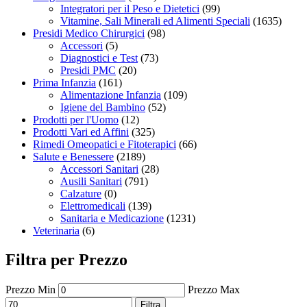
Integratori per il Peso e Dietetici
(99)
Vitamine, Sali Minerali ed Alimenti Speciali
(1635)
Presidi Medico Chirurgici
(98)
Accessori
(5)
Diagnostici e Test
(73)
Presidi PMC
(20)
Prima Infanzia
(161)
Alimentazione Infanzia
(109)
Igiene del Bambino
(52)
Prodotti per l'Uomo
(12)
Prodotti Vari ed Affini
(325)
Rimedi Omeopatici e Fitoterapici
(66)
Salute e Benessere
(2189)
Accessori Sanitari
(28)
Ausili Sanitari
(791)
Calzature
(0)
Elettromedicali
(139)
Sanitaria e Medicazione
(1231)
Veterinaria
(6)
Filtra per Prezzo
Prezzo Min
Prezzo Max
Filtra