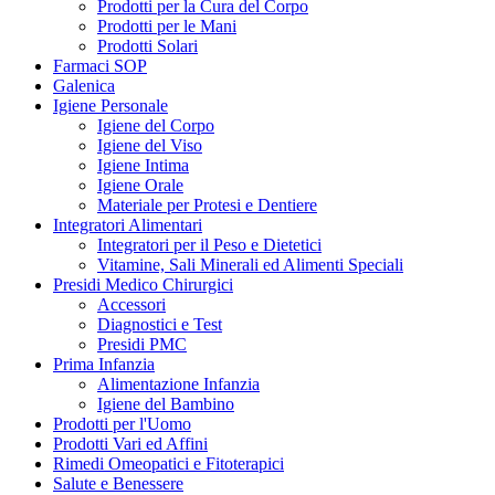
Prodotti per la Cura del Corpo
Prodotti per le Mani
Prodotti Solari
Farmaci SOP
Galenica
Igiene Personale
Igiene del Corpo
Igiene del Viso
Igiene Intima
Igiene Orale
Materiale per Protesi e Dentiere
Integratori Alimentari
Integratori per il Peso e Dietetici
Vitamine, Sali Minerali ed Alimenti Speciali
Presidi Medico Chirurgici
Accessori
Diagnostici e Test
Presidi PMC
Prima Infanzia
Alimentazione Infanzia
Igiene del Bambino
Prodotti per l'Uomo
Prodotti Vari ed Affini
Rimedi Omeopatici e Fitoterapici
Salute e Benessere