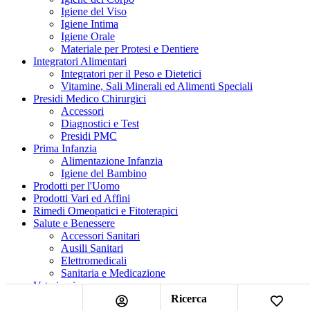
Igiene del Viso
Igiene Intima
Igiene Orale
Materiale per Protesi e Dentiere
Integratori Alimentari
Integratori per il Peso e Dietetici
Vitamine, Sali Minerali ed Alimenti Speciali
Presidi Medico Chirurgici
Accessori
Diagnostici e Test
Presidi PMC
Prima Infanzia
Alimentazione Infanzia
Igiene del Bambino
Prodotti per l'Uomo
Prodotti Vari ed Affini
Rimedi Omeopatici e Fitoterapici
Salute e Benessere
Accessori Sanitari
Ausili Sanitari
Elettromedicali
Sanitaria e Medicazione
Veterinaria
Ricerca