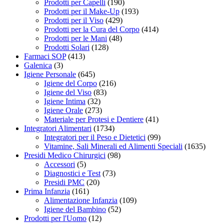
Prodotti per Capelli
(190)
Prodotti per il Make-Up
(193)
Prodotti per il Viso
(429)
Prodotti per la Cura del Corpo
(414)
Prodotti per le Mani
(48)
Prodotti Solari
(128)
Farmaci SOP
(413)
Galenica
(3)
Igiene Personale
(645)
Igiene del Corpo
(216)
Igiene del Viso
(83)
Igiene Intima
(32)
Igiene Orale
(273)
Materiale per Protesi e Dentiere
(41)
Integratori Alimentari
(1734)
Integratori per il Peso e Dietetici
(99)
Vitamine, Sali Minerali ed Alimenti Speciali
(1635)
Presidi Medico Chirurgici
(98)
Accessori
(5)
Diagnostici e Test
(73)
Presidi PMC
(20)
Prima Infanzia
(161)
Alimentazione Infanzia
(109)
Igiene del Bambino
(52)
Prodotti per l'Uomo
(12)