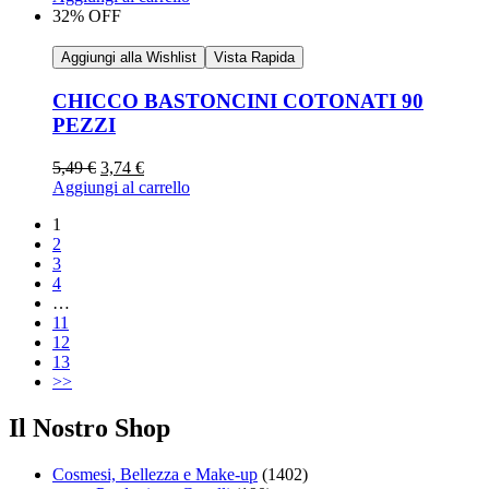
32% OFF
Aggiungi alla Wishlist
Vista Rapida
CHICCO BASTONCINI COTONATI 90
PEZZI
5,49
€
3,74
€
Aggiungi al carrello
1
2
3
4
…
11
12
13
>>
Il Nostro Shop
Cosmesi, Bellezza e Make-up
(1402)