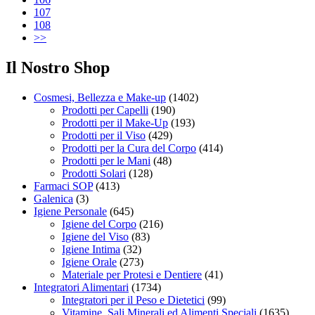
107
108
>>
Il Nostro Shop
Cosmesi, Bellezza e Make-up
(1402)
Prodotti per Capelli
(190)
Prodotti per il Make-Up
(193)
Prodotti per il Viso
(429)
Prodotti per la Cura del Corpo
(414)
Prodotti per le Mani
(48)
Prodotti Solari
(128)
Farmaci SOP
(413)
Galenica
(3)
Igiene Personale
(645)
Igiene del Corpo
(216)
Igiene del Viso
(83)
Igiene Intima
(32)
Igiene Orale
(273)
Materiale per Protesi e Dentiere
(41)
Integratori Alimentari
(1734)
Integratori per il Peso e Dietetici
(99)
Vitamine, Sali Minerali ed Alimenti Speciali
(1635)