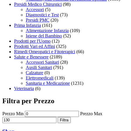
Presidi Medico Chirurgici
(98)
Accessori
(5)
Diagnostici e Test
(73)
Presidi PMC
(20)
Prima Infanzia
(161)
Alimentazione Infanzia
(109)
Igiene del Bambino
(52)
Prodotti per l'Uomo
(12)
Prodotti Vari ed Affini
(325)
Rimedi Omeopatici e Fitoterapici
(66)
Salute e Benessere
(2189)
Accessori Sanitari
(28)
Ausili Sanitari
(791)
Calzature
(0)
Elettromedicali
(139)
Sanitaria e Medicazione
(1231)
Veterinaria
(6)
Filtra per Prezzo
Prezzo Min
Prezzo Max
Filtra