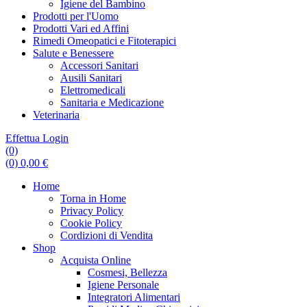
Igiene del Bambino
Prodotti per l'Uomo
Prodotti Vari ed Affini
Rimedi Omeopatici e Fitoterapici
Salute e Benessere
Accessori Sanitari
Ausili Sanitari
Elettromedicali
Sanitaria e Medicazione
Veterinaria
Effettua Login
(0)
(0)
0,00
€
Home
Torna in Home
Privacy Policy
Cookie Policy
Cordizioni di Vendita
Shop
Acquista Online
Cosmesi, Bellezza
Igiene Personale
Integratori Alimentari