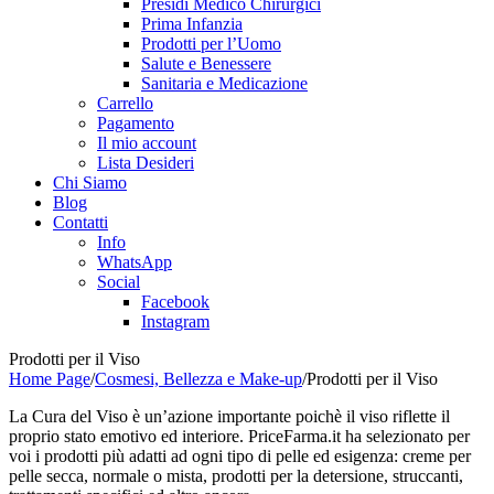
Presidi Medico Chirurgici
Prima Infanzia
Prodotti per l’Uomo
Salute e Benessere
Sanitaria e Medicazione
Carrello
Pagamento
Il mio account
Lista Desideri
Chi Siamo
Blog
Contatti
Info
WhatsApp
Social
Facebook
Instagram
Prodotti per il Viso
Home Page
/
Cosmesi, Bellezza e Make-up
/
Prodotti per il Viso
La Cura del Viso è un’azione importante poichè il viso riflette il
proprio stato emotivo ed interiore. PriceFarma.it ha selezionato per
voi i prodotti più adatti ad ogni tipo di pelle ed esigenza: creme per
pelle secca, normale o mista, prodotti per la detersione, struccanti,