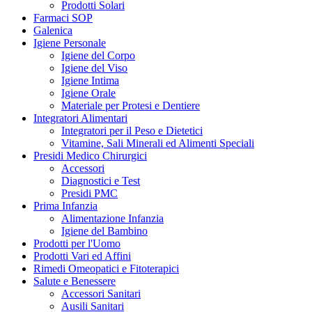
Prodotti Solari
Farmaci SOP
Galenica
Igiene Personale
Igiene del Corpo
Igiene del Viso
Igiene Intima
Igiene Orale
Materiale per Protesi e Dentiere
Integratori Alimentari
Integratori per il Peso e Dietetici
Vitamine, Sali Minerali ed Alimenti Speciali
Presidi Medico Chirurgici
Accessori
Diagnostici e Test
Presidi PMC
Prima Infanzia
Alimentazione Infanzia
Igiene del Bambino
Prodotti per l'Uomo
Prodotti Vari ed Affini
Rimedi Omeopatici e Fitoterapici
Salute e Benessere
Accessori Sanitari
Ausili Sanitari