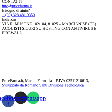
CONTATTI
info@pricefarma.it
Bisogno di aiuto?
+ (39) 328.481.9350
Indirizzo
VIA R. MUSONE 102/104, 81025 – MARCIANISE (CE)
ACQUISTI SICURI SU HOSTING CON ANTIVIRUS E
FIREWALL
PriceFarma.it, Marino Farmacia – P.IVA 03511210613,
Sviluppato da Romano Santi Divisione Tecnologica
acebook-
Instagram
Whatsapp
f