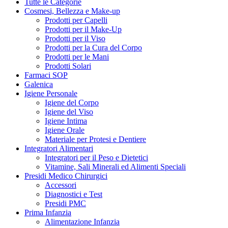
Tutte le Categorie
Cosmesi, Bellezza e Make-up
Prodotti per Capelli
Prodotti per il Make-Up
Prodotti per il Viso
Prodotti per la Cura del Corpo
Prodotti per le Mani
Prodotti Solari
Farmaci SOP
Galenica
Igiene Personale
Igiene del Corpo
Igiene del Viso
Igiene Intima
Igiene Orale
Materiale per Protesi e Dentiere
Integratori Alimentari
Integratori per il Peso e Dietetici
Vitamine, Sali Minerali ed Alimenti Speciali
Presidi Medico Chirurgici
Accessori
Diagnostici e Test
Presidi PMC
Prima Infanzia
Alimentazione Infanzia