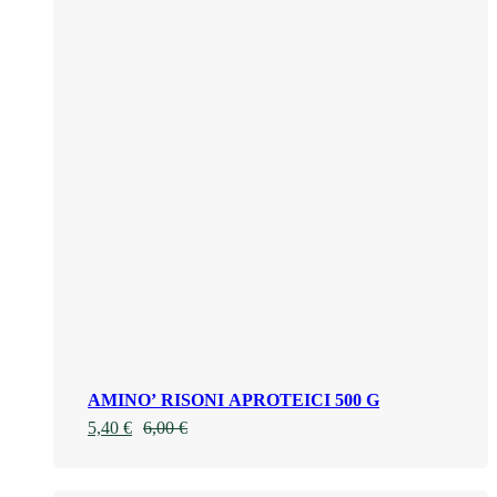
AMINO’ RISONI APROTEICI 500 G
5,40
€
6,00
€