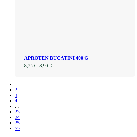
APROTEN BUCATINI 400 G
8,75
€
8,99
€
1
2
3
4
…
23
24
25
>>