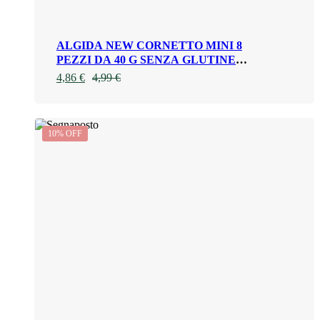
ALGIDA NEW CORNETTO MINI 8
PEZZI DA 40 G SENZA GLUTINE
VEGANO
4,86
€
4,99
€
10% OFF