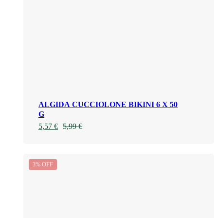
ALGIDA CUCCIOLONE BIKINI 6 X 50
G
5,57
€
5,99
€
3% OFF