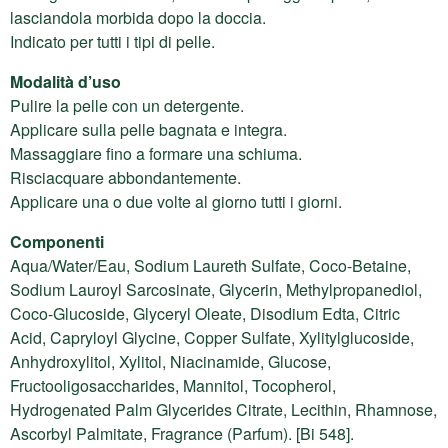
lasciandola morbida dopo la doccia.
Indicato per tutti i tipi di pelle.
Modalità d’uso
Pulire la pelle con un detergente.
Applicare sulla pelle bagnata e integra.
Massaggiare fino a formare una schiuma.
Risciacquare abbondantemente.
Applicare una o due volte al giorno tutti i giorni.
Componenti
Aqua/Water/Eau, Sodium Laureth Sulfate, Coco-Betaine,
Sodium Lauroyl Sarcosinate, Glycerin, Methylpropanediol,
Coco-Glucoside, Glyceryl Oleate, Disodium Edta, Citric
Acid, Capryloyl Glycine, Copper Sulfate, Xylitylglucoside,
Anhydroxylitol, Xylitol, Niacinamide, Glucose,
Fructooligosaccharides, Mannitol, Tocopherol,
Hydrogenated Palm Glycerides Citrate, Lecithin, Rhamnose,
Ascorbyl Palmitate, Fragrance (Parfum). [Bi 548].