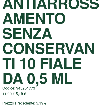
ANTIARROSS
AMENTO
SENZA
CONSERVAN
TI 10 FIALE
DA 0,5 ML
Codice:
943251773
11,90
€
5,19
€
Prezzo Precedente:
5,19
€