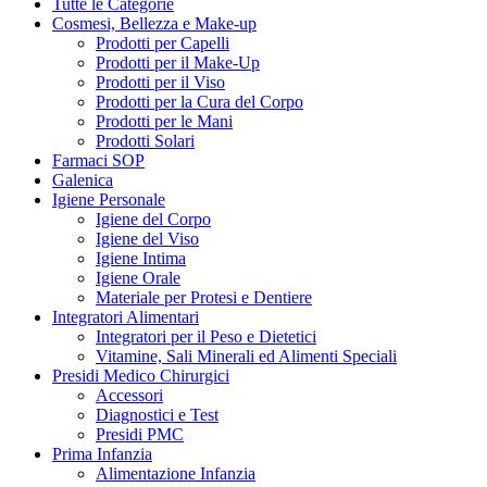
Tutte le Categorie
Cosmesi, Bellezza e Make-up
Prodotti per Capelli
Prodotti per il Make-Up
Prodotti per il Viso
Prodotti per la Cura del Corpo
Prodotti per le Mani
Prodotti Solari
Farmaci SOP
Galenica
Igiene Personale
Igiene del Corpo
Igiene del Viso
Igiene Intima
Igiene Orale
Materiale per Protesi e Dentiere
Integratori Alimentari
Integratori per il Peso e Dietetici
Vitamine, Sali Minerali ed Alimenti Speciali
Presidi Medico Chirurgici
Accessori
Diagnostici e Test
Presidi PMC
Prima Infanzia
Alimentazione Infanzia