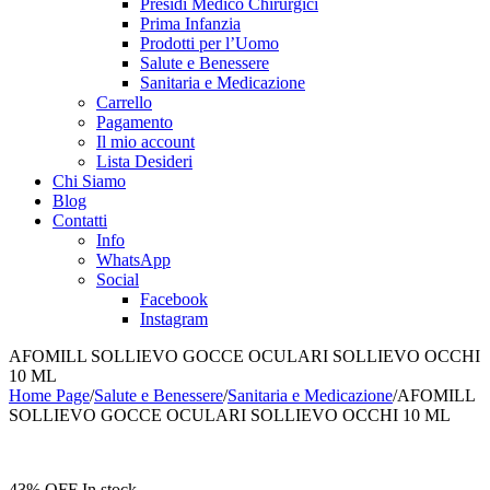
Presidi Medico Chirurgici
Prima Infanzia
Prodotti per l’Uomo
Salute e Benessere
Sanitaria e Medicazione
Carrello
Pagamento
Il mio account
Lista Desideri
Chi Siamo
Blog
Contatti
Info
WhatsApp
Social
Facebook
Instagram
AFOMILL SOLLIEVO GOCCE OCULARI SOLLIEVO OCCHI
10 ML
Home Page
/
Salute e Benessere
/
Sanitaria e Medicazione
/
AFOMILL
SOLLIEVO GOCCE OCULARI SOLLIEVO OCCHI 10 ML
43% OFF
In stock