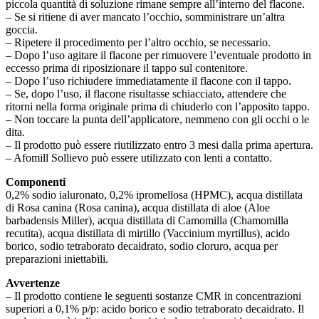
piccola quantità di soluzione rimane sempre all’interno del flacone.
– Se si ritiene di aver mancato l’occhio, somministrare un’altra
goccia.
– Ripetere il procedimento per l’altro occhio, se necessario.
– Dopo l’uso agitare il flacone per rimuovere l’eventuale prodotto in
eccesso prima di riposizionare il tappo sul contenitore.
– Dopo l’uso richiudere immediatamente il flacone con il tappo.
– Se, dopo l’uso, il flacone risultasse schiacciato, attendere che
ritorni nella forma originale prima di chiuderlo con l’apposito tappo.
– Non toccare la punta dell’applicatore, nemmeno con gli occhi o le
dita.
– Il prodotto può essere riutilizzato entro 3 mesi dalla prima apertura.
– Afomill Sollievo può essere utilizzato con lenti a contatto.
Componenti
0,2% sodio ialuronato, 0,2% ipromellosa (HPMC), acqua distillata
di Rosa canina (Rosa canina), acqua distillata di aloe (Aloe
barbadensis Miller), acqua distillata di Camomilla (Chamomilla
recutita), acqua distillata di mirtillo (Vaccinium myrtillus), acido
borico, sodio tetraborato decaidrato, sodio cloruro, acqua per
preparazioni iniettabili.
Avvertenze
– Il prodotto contiene le seguenti sostanze CMR in concentrazioni
superiori a 0,1% p/p: acido borico e sodio tetraborato decaidrato. Il