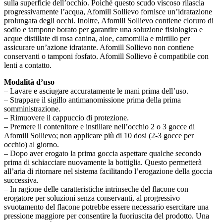
sulla superficie dell’occhio. Poiché questo scudo viscoso rilascia
progressivamente l’acqua, Afomill Sollievo fornisce un’idratazione
prolungata degli occhi. Inoltre, Afomill Sollievo contiene cloruro di
sodio e tampone borato per garantire una soluzione fisiologica e
acque distillate di rosa canina, aloe, camomilla e mirtillo per
assicurare un’azione idratante. Afomill Sollievo non contiene
conservanti o tamponi fosfato. Afomill Sollievo è compatibile con
lenti a contatto.
Modalità d’uso
– Lavare e asciugare accuratamente le mani prima dell’uso.
– Strappare il sigillo antimanomissione prima della prima
somministrazione.
– Rimuovere il cappuccio di protezione.
– Premere il contenitore e instillare nell’occhio 2 o 3 gocce di
Afomill Sollievo; non applicare più di 10 dosi (2-3 gocce per
occhio) al giorno.
– Dopo aver erogato la prima goccia aspettare qualche secondo
prima di schiacciare nuovamente la bottiglia. Questo permetterà
all’aria di ritornare nel sistema facilitando l’erogazione della goccia
successiva.
– In ragione delle caratteristiche intrinseche del flacone con
erogatore per soluzioni senza conservanti, al progressivo
svuotamento del flacone potrebbe essere necessario esercitare una
pressione maggiore per consentire la fuoriuscita del prodotto. Una