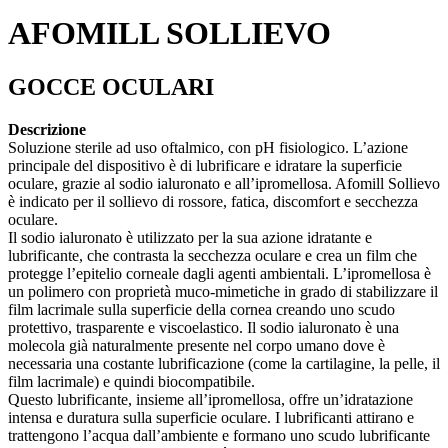
AFOMILL SOLLIEVO
GOCCE OCULARI
Descrizione
Soluzione sterile ad uso oftalmico, con pH fisiologico. L’azione
principale del dispositivo è di lubrificare e idratare la superficie
oculare, grazie al sodio ialuronato e all’ipromellosa. Afomill Sollievo
è indicato per il sollievo di rossore, fatica, discomfort e secchezza
oculare.
Il sodio ialuronato è utilizzato per la sua azione idratante e
lubrificante, che contrasta la secchezza oculare e crea un film che
protegge l’epitelio corneale dagli agenti ambientali. L’ipromellosa è
un polimero con proprietà muco-mimetiche in grado di stabilizzare il
film lacrimale sulla superficie della cornea creando uno scudo
protettivo, trasparente e viscoelastico. Il sodio ialuronato è una
molecola già naturalmente presente nel corpo umano dove è
necessaria una costante lubrificazione (come la cartilagine, la pelle, il
film lacrimale) e quindi biocompatibile.
Questo lubrificante, insieme all’ipromellosa, offre un’idratazione
intensa e duratura sulla superficie oculare. I lubrificanti attirano e
trattengono l’acqua dall’ambiente e formano uno scudo lubrificante