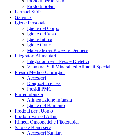
Prodotti per le Mani
Prodotti Solari
Farmaci SOP
Galenica
Igiene Personale
Igiene del Corpo
Igiene del Viso
Igiene Intima
Igiene Orale
Materiale per Protesi e Dentiere
Integratori Alimentari
Integratori per il Peso e Dietetici
Vitamine, Sali Minerali ed Alimenti Speciali
Presidi Medico Chirurgici
Accessori
Diagnostici e Test
Presidi PMC
Prima Infanzia
Alimentazione Infanzia
Igiene del Bambino
Prodotti per l'Uomo
Prodotti Vari ed Affini
Rimedi Omeopatici e Fitoterapici
Salute e Benessere
Accessori Sanitari