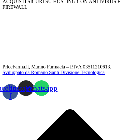
ACQUISTI SICURI SU HOSTING CON ANTIVIRUS E
FIREWALL
PriceFarma.it, Marino Farmacia – P.IVA 03511210613,
Sviluppato da Romano Santi Divisione Tecnologica
acebook-
Instagram
Whatsapp
f