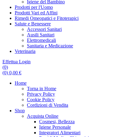
Igiene del Bambino
Prodotti per l'Uomo
Prodotti Vari ed Affini
Rimedi Omeopatici e Fitoterapici
Salute e Benessere
Accessori Sanitari
Ausili Sanitari
Elettromedicali
Sanitaria e Medicazione
Veterinaria
Effettua Login
(0)
(0)
0,00
€
Home
Torna in Home
Privacy Policy
Cookie Policy
Cordizioni di Vendita
Shop
Acquista Online
Cosmesi, Bellezza
Igiene Personale
Integratori Alimentari