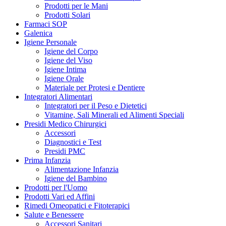
Prodotti per le Mani
Prodotti Solari
Farmaci SOP
Galenica
Igiene Personale
Igiene del Corpo
Igiene del Viso
Igiene Intima
Igiene Orale
Materiale per Protesi e Dentiere
Integratori Alimentari
Integratori per il Peso e Dietetici
Vitamine, Sali Minerali ed Alimenti Speciali
Presidi Medico Chirurgici
Accessori
Diagnostici e Test
Presidi PMC
Prima Infanzia
Alimentazione Infanzia
Igiene del Bambino
Prodotti per l'Uomo
Prodotti Vari ed Affini
Rimedi Omeopatici e Fitoterapici
Salute e Benessere
Accessori Sanitari