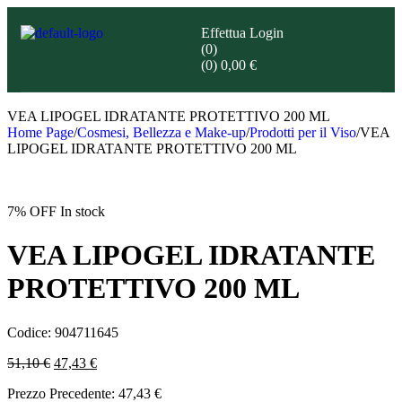
Effettua Login
(0)
(0)
0,00
€
VEA LIPOGEL IDRATANTE PROTETTIVO 200 ML
Home Page
/
Cosmesi, Bellezza e Make-up
/
Prodotti per il Viso
/
VEA
LIPOGEL IDRATANTE PROTETTIVO 200 ML
7% OFF
In stock
VEA LIPOGEL IDRATANTE
PROTETTIVO 200 ML
Codice:
904711645
51,10
€
47,43
€
Prezzo Precedente:
47,43
€