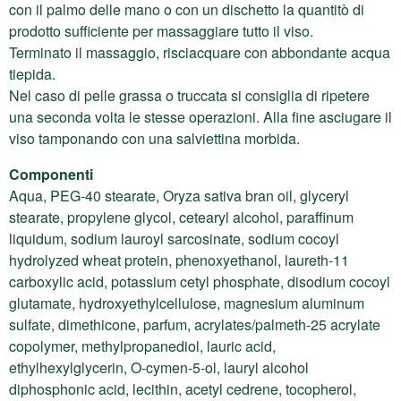
con il palmo delle mano o con un dischetto la quantitò di
prodotto sufficiente per massaggiare tutto il viso.
Terminato il massaggio, risciacquare con abbondante acqua
tiepida.
Nel caso di pelle grassa o truccata si consiglia di ripetere
una seconda volta le stesse operazioni. Alla fine asciugare il
viso tamponando con una salviettina morbida.
Componenti
Aqua, PEG-40 stearate, Oryza sativa bran oil, glyceryl
stearate, propylene glycol, cetearyl alcohol, paraffinum
liquidum, sodium lauroyl sarcosinate, sodium cocoyl
hydrolyzed wheat protein, phenoxyethanol, laureth-11
carboxylic acid, potassium cetyl phosphate, disodium cocoyl
glutamate, hydroxyethylcellulose, magnesium aluminum
sulfate, dimethicone, parfum, acrylates/palmeth-25 acrylate
copolymer, methylpropanediol, lauric acid,
ethylhexylglycerin, O-cymen-5-ol, lauryl alcohol
diphosphonic acid, lecithin, acetyl cedrene, tocopherol,