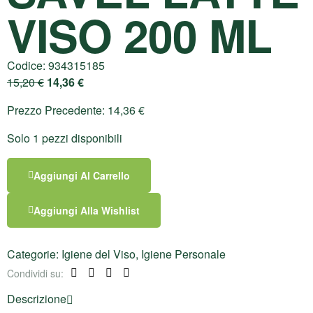
VISO 200 ML
Codice:
934315185
15,20
€
14,36
€
Prezzo Precedente:
14,36
€
Solo 1 pezzi disponibili
Aggiungi Al Carrello
Aggiungi Alla Wishlist
Categorie:
Igiene del Viso
,
Igiene Personale
Condividi su:
Facebook
Twitter
Linkedin
Pinterest
Descrizione