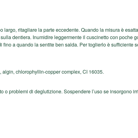
o largo, ritagliare la parte eccedente. Quando la misura è esatta, t
a sulla dentiera. Inumidire leggermente il cuscinetto con poche 
 fino a quando la sentite ben salda. Per toglierlo è sufficiente s
 algin, chlorophyllin-copper complex, CI 16035.
o o problemi di deglutizione. Sospendere l’uso se insorgono irri