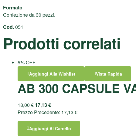
Formato
Confezione da 30 pezzi.
Cod.
051
Prodotti correlati
5% OFF
Aggiungi Alla Wishlist
Vista Rapida
AB 300 CAPSULE V
18,00
€
17,13
€
Prezzo Precedente:
17,13
€
Aggiungi Al Carrello