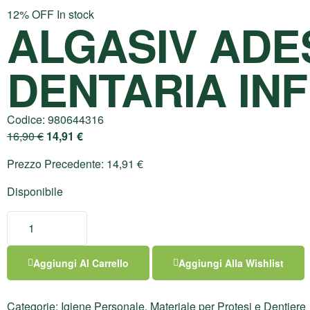
12% OFF
In stock
ALGASIV ADE
DENTARIA INF
Codice:
980644316
16,90
€
14,91
€
Prezzo Precedente:
14,91
€
Disponibile
Aggiungi Al Carrello
Aggiungi Alla Wishlist
Categorie:
Igiene Personale
,
Materiale per Protesi e Dentiere