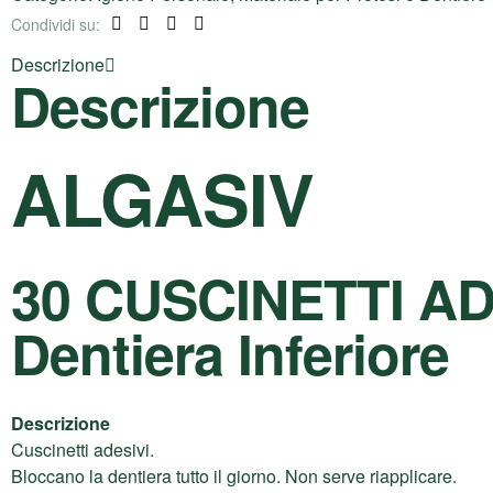
Condividi su:
Facebook
Twitter
Linkedin
Pinterest
Descrizione
Descrizione
ALGASIV
30 CUSCINETTI AD
Dentiera Inferiore
Descrizione
Cuscinetti adesivi.
Bloccano la dentiera tutto il giorno. Non serve riapplicare.