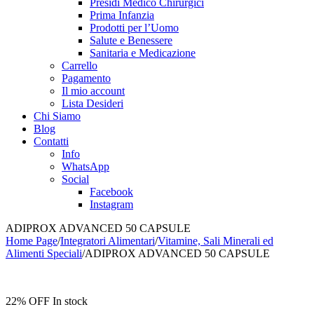
Presidi Medico Chirurgici
Prima Infanzia
Prodotti per l’Uomo
Salute e Benessere
Sanitaria e Medicazione
Carrello
Pagamento
Il mio account
Lista Desideri
Chi Siamo
Blog
Contatti
Info
WhatsApp
Social
Facebook
Instagram
ADIPROX ADVANCED 50 CAPSULE
Home Page
/
Integratori Alimentari
/
Vitamine, Sali Minerali ed
Alimenti Speciali
/
ADIPROX ADVANCED 50 CAPSULE
22% OFF
In stock