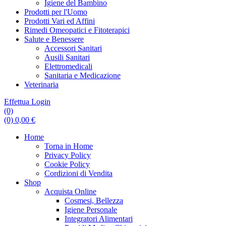
Igiene del Bambino
Prodotti per l'Uomo
Prodotti Vari ed Affini
Rimedi Omeopatici e Fitoterapici
Salute e Benessere
Accessori Sanitari
Ausili Sanitari
Elettromedicali
Sanitaria e Medicazione
Veterinaria
Effettua Login
(0)
(0)
0,00
€
Home
Torna in Home
Privacy Policy
Cookie Policy
Cordizioni di Vendita
Shop
Acquista Online
Cosmesi, Bellezza
Igiene Personale
Integratori Alimentari