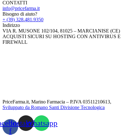
CONTATTI
info@pricefarma.it
Bisogno di aiuto?
+ (39) 328.481.9350
Indirizzo
VIA R. MUSONE 102/104, 81025 – MARCIANISE (CE)
ACQUISTI SICURI SU HOSTING CON ANTIVIRUS E
FIREWALL
PriceFarma.it, Marino Farmacia – P.IVA 03511210613,
Sviluppato da Romano Santi Divisione Tecnologica
acebook-
Instagram
Whatsapp
f