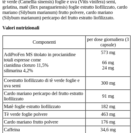
tè verde (Camellia sinensis) foglie e uva (Vitis vinifera) semi,
gelatina, matè (Ilex paraguariensis) foglie estratto liofilizzato, cardo
mariano (Silybum marianum) frutto polvere, cardo mariano
(Silybum marianum) pericarpo del frutto estratto liofilizzato.
Valori nutrizionali
per dose giornaliera (3
Componenti
capsule)
573 mg
AdiProFen MS titolato in procianidine
totali espresse come
66 mg
cianidina cloruro 11,5%
24 mg
silimarina 4,2%
Coestratto liofilizzato di tè verde foglie e
300 mg
uva semi
Cardo mariano pericarpo del frutto estratto
91 mg
liofilizzato
Matè foglie estratto liofilizzato
182 mg
Tè verde foglie polvere
463 mg
Cardo mariano frutto polvere
176 mg
Caffeina
34,6 mg