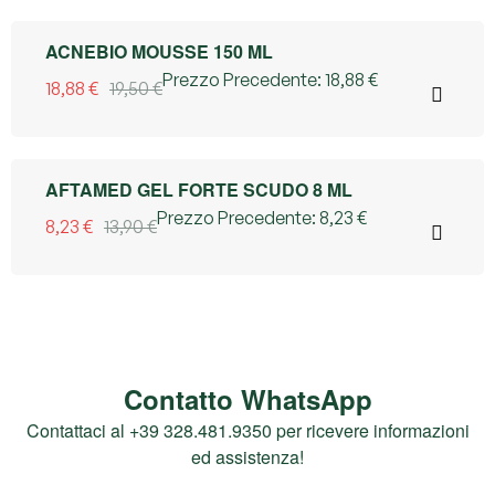
3% OFF
ACNEBIO MOUSSE 150 ML
Prezzo Precedente:
18,88
€
18,88
€
19,50
€
41% OFF
AFTAMED GEL FORTE SCUDO 8 ML
Prezzo Precedente:
8,23
€
8,23
€
13,90
€
Contatto WhatsApp
Contattaci al +39 328.481.9350 per ricevere informazioni
ed assistenza!