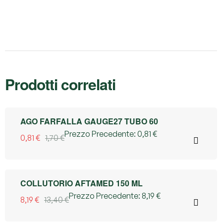
Prodotti correlati
52% OFF
AGO FARFALLA GAUGE27 TUBO 60
Prezzo Precedente:
0,81
€
0,81
€
1,70
€
39% OFF
COLLUTORIO AFTAMED 150 ML
Prezzo Precedente:
8,19
€
8,19
€
13,40
€