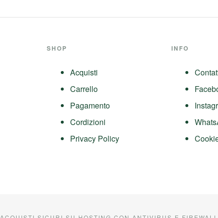
SHOP
INFO
Acquisti
Contat
Carrello
Faceb
Pagamento
Instag
Cordizioni
Whats
Privacy Policy
Cookie
ACQUISTI SICURI SU HOSTING CON ANTIVIRUS E FIREWAL