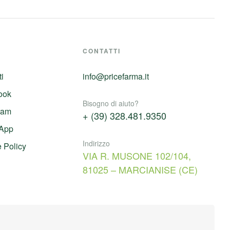
CONTATTI
ti
info@pricefarma.it
ook
Bisogno di aiuto?
ram
+ (39) 328.481.9350
App
Indirizzo
 Policy
VIA R. MUSONE 102/104,
81025 – MARCIANISE (CE)
L